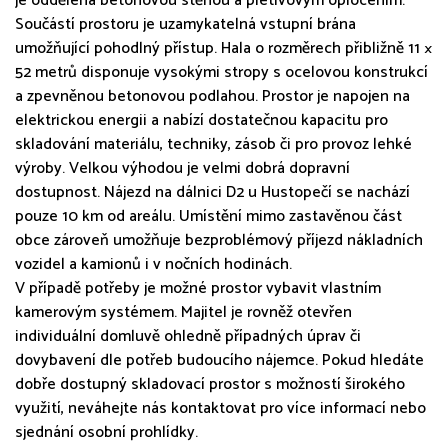
je oddělena betonovou stěnou a pletivovým oplocením.
Součástí prostoru je uzamykatelná vstupní brána
umožňující pohodlný přístup. Hala o rozměrech přibližně 11 ×
52 metrů disponuje vysokými stropy s ocelovou konstrukcí
a zpevněnou betonovou podlahou. Prostor je napojen na
elektrickou energii a nabízí dostatečnou kapacitu pro
skladování materiálu, techniky, zásob či pro provoz lehké
výroby. Velkou výhodou je velmi dobrá dopravní
dostupnost. Nájezd na dálnici D2 u Hustopečí se nachází
pouze 10 km od areálu. Umístění mimo zastavěnou část
obce zároveň umožňuje bezproblémový příjezd nákladních
vozidel a kamionů i v nočních hodinách.
V případě potřeby je možné prostor vybavit vlastním
kamerovým systémem. Majitel je rovněž otevřen
individuální domluvě ohledně případných úprav či
dovybavení dle potřeb budoucího nájemce. Pokud hledáte
dobře dostupný skladovací prostor s možností širokého
využití, neváhejte nás kontaktovat pro více informací nebo
sjednání osobní prohlídky.