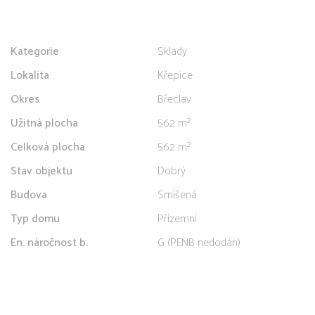
Kategorie
Sklady
Lokalita
Křepice
Okres
Břeclav
Užitná plocha
562 m²
Celková plocha
562 m²
Stav objektu
Dobrý
Budova
Smíšená
Typ domu
Přízemní
En. náročnost b.
G (PENB nedodán)