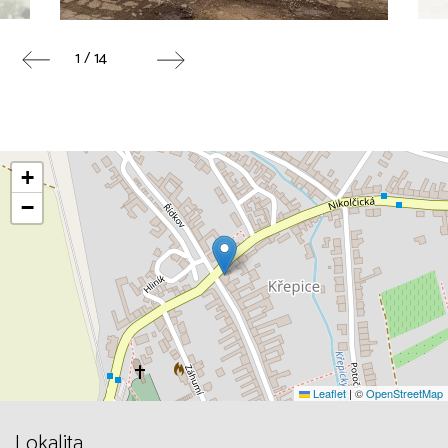
1 / 14
+
−
Leaflet
|
©
OpenStreetMap
Lokalita