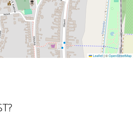
Leaflet
|
©
OpenStreetMap
ST?