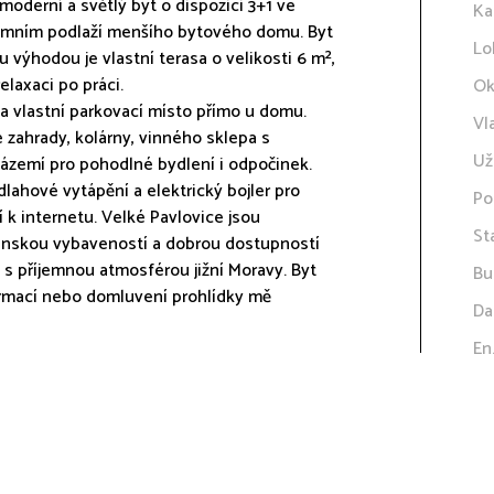
oderní a světlý byt o dispozici 3+1 ve
Ka
dzemním podlaží menšího bytového domu. Byt
Lo
 výhodou je vlastní terasa o velikosti 6 m²,
elaxaci po práci.
Ok
 a vlastní parkovací místo přímo u domu.
Vl
 zahrady, kolárny, vinného sklepa s
Už
zázemí pro pohodlné bydlení i odpočinek.
lahové vytápění a elektrický bojler pro
Po
 k internetu. Velké Pavlovice jsou
St
čanskou vybaveností a dobrou dostupností
í s příjemnou atmosférou jižní Moravy. Byt
Bu
ormací nebo domluvení prohlídky mě
Da
En