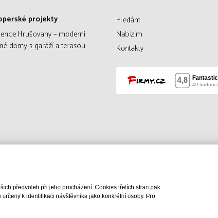
operské projekty
Hledám
dence Hrušovany – moderní
Nabízím
né domy s garáží a terasou
Kontakty
ch předvoleb při jeho procházení. Cookies třetích stran pak
rčeny k identifikaci návštěvníka jako konkrétní osoby. Pro