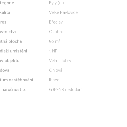
tegorie
Byty 3+1
kalita
Velké Pavlovice
res
Břeclav
astnictví
Osobní
itná plocha
56 m²
dlaží umístění
1. NP
av objektu
Velmi dobrý
dova
Cihlová
tum nastěhování
Ihned
. náročnost b.
G (PENB nedodán)