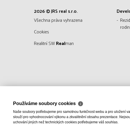
2026 © JRS real s.r.o.
Devel
všechna práva vyhrazena
Rezi
rodin
Cookies
Realitní SW
Real
man
Používáme soubory cookies
ℹ
Naše soubory potřebujeme pro samotnou funkčnost webu a pro uložení vaši
slouží pro vyhodnocování výkonu a zkvalitnění obsahu prezentace. Nejsou u
uchování jiných než technických cookies potřebujeme váš souhlas.