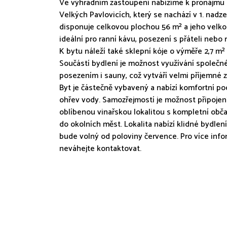
Ve výhradním zastoupení nabízíme k pronájmu m
Velkých Pavlovicích, který se nachází v 1. na
disponuje celkovou plochou 56 m² a jeho velkou
ideální pro ranní kávu, posezení s přáteli nebo r
K bytu náleží také sklepní kóje o výměře 2,7 m²
Součástí bydlení je možnost využívání společné
posezením i sauny, což vytváří velmi příjemné 
Byt je částečně vybavený a nabízí komfortní pod
ohřev vody. Samozřejmostí je možnost připojení
oblíbenou vinařskou lokalitou s kompletní ob
do okolních měst. Lokalita nabízí klidné bydlen
bude volný od poloviny července. Pro více inf
neváhejte kontaktovat.