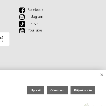
Facebook
Instagram
TikTok
YouTube
×
Upravit
Odmítnout
Přijímám vše