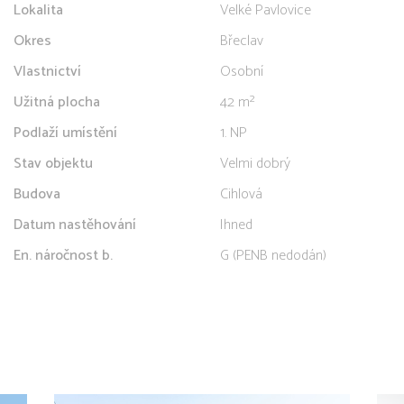
Lokalita
Velké Pavlovice
Okres
Břeclav
Vlastnictví
Osobní
Užitná plocha
42 m²
Podlaží umístění
1. NP
Stav objektu
Velmi dobrý
Budova
Cihlová
Datum nastěhování
Ihned
En. náročnost b.
G (PENB nedodán)