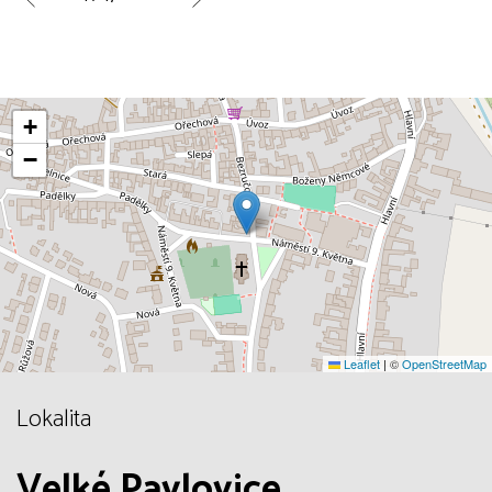
+
−
Leaflet
|
©
OpenStreetMap
Lokalita
Velké Pavlovice