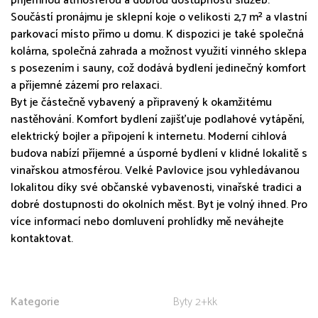
příjemnou atmosférou a dobrou dostupností služeb.
Součástí pronájmu je sklepní koje o velikosti 2,7 m² a vlastní
parkovací místo přímo u domu. K dispozici je také společná
kolárna, společná zahrada a možnost využití vinného sklepa
s posezením i sauny, což dodává bydlení jedinečný komfort
a příjemné zázemí pro relaxaci.
Byt je částečně vybavený a připravený k okamžitému
nastěhování. Komfort bydlení zajišťuje podlahové vytápění,
elektrický bojler a připojení k internetu. Moderní cihlová
budova nabízí příjemné a úsporné bydlení v klidné lokalitě s
vinařskou atmosférou. Velké Pavlovice jsou vyhledávanou
lokalitou díky své občanské vybavenosti, vinařské tradici a
dobré dostupnosti do okolních měst. Byt je volný ihned. Pro
více informací nebo domluvení prohlídky mě neváhejte
kontaktovat.
Kategorie
Byty 2+kk