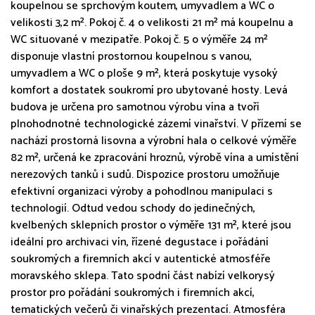
koupelnou se sprchovým koutem, umyvadlem a WC o
velikosti 3,2 m². Pokoj č. 4 o velikosti 21 m² má koupelnu a
WC situované v mezipatře. Pokoj č. 5 o výměře 24 m²
disponuje vlastní prostornou koupelnou s vanou,
umyvadlem a WC o ploše 9 m², která poskytuje vysoký
komfort a dostatek soukromí pro ubytované hosty. Levá
budova je určena pro samotnou výrobu vína a tvoří
plnohodnotné technologické zázemí vinařství. V přízemí se
nachází prostorná lisovna a výrobní hala o celkové výměře
82 m², určená ke zpracování hroznů, výrobě vína a umístění
nerezových tanků i sudů. Dispozice prostoru umožňuje
efektivní organizaci výroby a pohodlnou manipulaci s
technologií. Odtud vedou schody do jedinečných,
kvelbených sklepních prostor o výměře 131 m², které jsou
ideální pro archivaci vín, řízené degustace i pořádání
soukromých a firemních akcí v autentické atmosféře
moravského sklepa. Tato spodní část nabízí velkorysý
prostor pro pořádání soukromých i firemních akcí,
tematických večerů či vinařských prezentací. Atmosféra