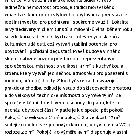
Milotice, v prestižní vinařské lokalitě Šidleny. Tato
jedinečná nemovitost propojuje tradici moravského
vinařství s komfortem stylového ubytování a představuje
ideální investici pro podnikání i soukromé využití. Lokalita
je vyhledávaným cílem turistů a milovníků vína, během roku
se zde koná řada vinařských akcí, otevřených sklepů a
kulturních událostí, což vytváří stabilní potenciál pro
ubytování i pořádání degustací. Pravá budova vinného
sklepa nabízí v přízemí prostornou a reprezentativní
společenskou místnost o velikosti 37 m² s kuchyňkou a
krbem, který vytváří jedinečnou atmosféru pro posezení s
rodinou, přáteli či hosty. Z kuchyňské části navazuje
praktická chodba, odkud je vstup do skladovacího prostoru
a do velkorysé technické místnosti o výměře 15 m². Ze
společenské místnosti vedou schody do patra, kde se
nachází ubytovací část. V patře je k dispozici pět pokojů.
Pokoj č. 1 o velikosti 21 m² a pokoj č. 2 o velikosti 17 m²
sdílejí koupelnu se sprchovým koutem, umyvadlem a WC o
rozloze 2,8 m². Pokoj č. 3 o výměře 35 m² disponuje vlastní