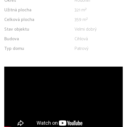
Okres
Hodonín
Užitná plocha
321 m²
Celková plocha
359 m²
Stav objektu
Velmi dobrý
Budova
Cihlová
Typ domu
Patrový