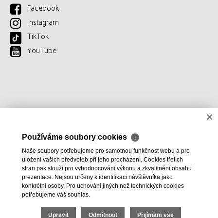
Facebook
Instagram
TikTok
YouTube
×
Používáme soubory cookies
ℹ
Naše soubory potřebujeme pro samotnou funkčnost webu a pro
uložení vašich předvoleb při jeho procházení. Cookies třetích
stran pak slouží pro vyhodnocování výkonu a zkvalitnění obsahu
prezentace. Nejsou určeny k identifikaci návštěvníka jako
konkrétní osoby. Pro uchování jiných než technických cookies
potřebujeme váš souhlas.
Upravit
Odmítnout
Přijímám vše