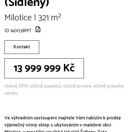
(Šidleny)
Milotice | 321 m²
ID 140038MT
Kontakt
13 999 999 Kč
včetně DPH, včetně poplatků, včetně provize, včetně právního
servisu
Ve výhradním zastoupení majitele Vám nabízím k prodeji
výjimečný vinný sklep s ubytováním v malebné obci