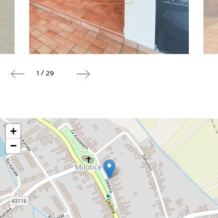
1 / 29
+
−