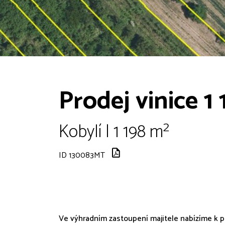
Prodej vinice 1
Kobylí | 1 198 m²
ID 130083MT
Ve výhradním zastoupení majitele nabízíme k p