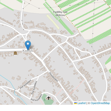
Leaflet
|
©
OpenStreetMap