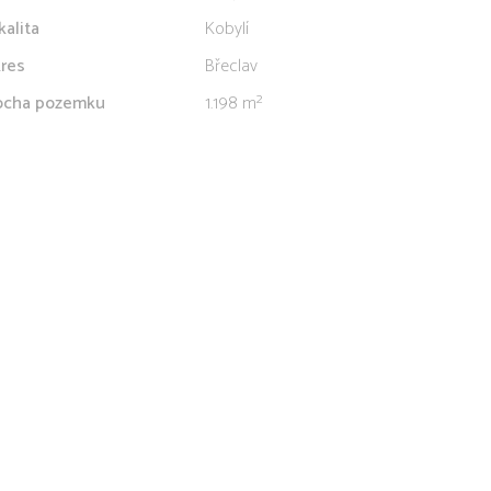
kalita
Kobylí
res
Břeclav
ocha pozemku
1.198 m²