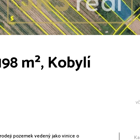
 198 m², Kobylí
vč
rodeji pozemek vedený jako vinice o
Ka