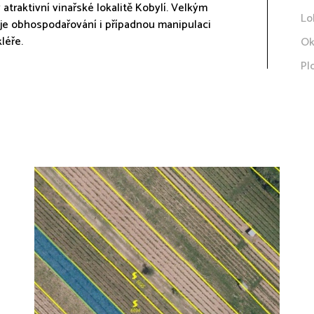
atraktivní vinařské lokalitě Kobylí. Velkým
Lo
uje obhospodařování i případnou manipulaci
léře.
Ok
Pl