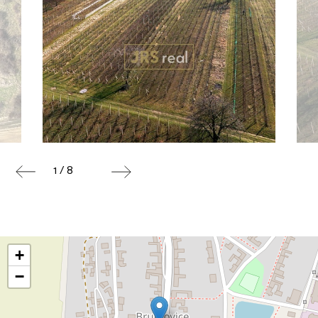
1 / 8
+
−