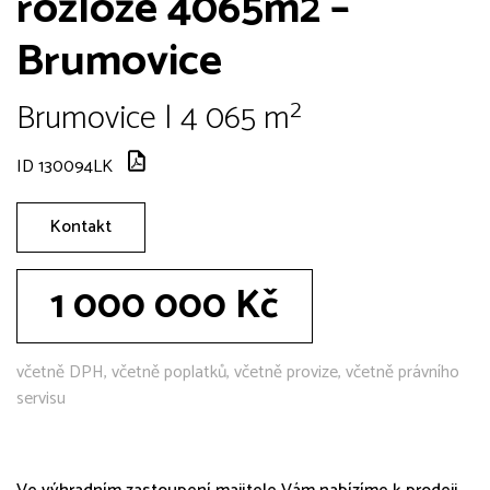
rozloze 4065m2 –
Brumovice
Brumovice | 4 065 m²
ID 130094LK
Kontakt
1 000 000 Kč
včetně DPH, včetně poplatků, včetně provize, včetně právního
servisu