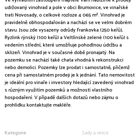
Ve výhradním zastoupení majitele Vám nabízíme k prodeji
udržovaný vinohrad a pole v obci Brumovice, ve vinařské
trati Novosady, o celkové rozloze 4 065 m². Vinohrad je
pravidelně obhospodařován a nachází se ve velmi dobrém
stavu. Jsou zde vysazeny odrůdy Frankovka (250 keřů),
Ryzlink rýnský (100 keřů) a Veltlínské zelené (100 keřů) s
vedením střední, které umožňuje pohodlnou údržbu a
sklizeň. Vinohrad je v současné době pronajatý. Na
pozemku se nachází také chata vhodná k rekonstrukci
nebo demolici. Pozemky lze prodat i samostatně, přičemž
cena při samostatném prodeji je k jednání. Tato nemovitost
je ideální pro vinaře i investory hledající zavedený vinohrad
s různým využitím pozemků a možností vlastního
hospodaření. V případě dalších dotazů nebo zájmu o
prohlídku kontaktujte makléře.
Kategorie
Sady a vinice