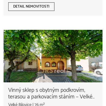
DETAIL NEMOVITOSTI
Vinný sklep s obytným podkrovím,
terasou a parkovacím stáním – Velké
Bílovice
Velké Bílovice | 76 m²