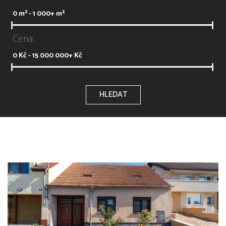
0
m² -
1 000+
m²
Cena
0
Kč -
15 000 000+
Kč
HLEDAT