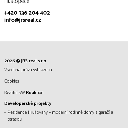
Hustopeče
+420 736 204 402
info@jrsreal.cz
2026 © JRS real s.r.o.
všechna práva vyhrazena
Cookies
Realitní SW
Real
man
Developerské projekty
Rezidence Hrušovany – moderní rodinné domy s garáží a
terasou