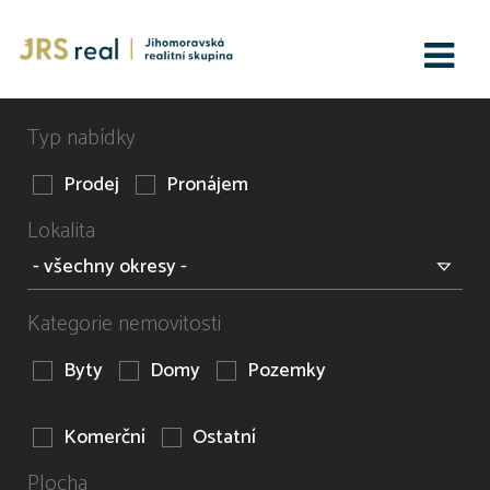
Typ nabídky
Prodej
Pronájem
Lokalita
Kategorie nemovitosti
Byty
Domy
Pozemky
Komerční
Ostatní
Plocha