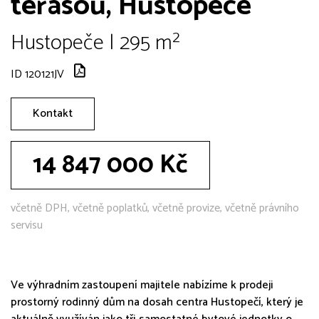
terasou, Hustopeče
Hustopeče | 295 m²
ID 120121JV
Kontakt
14 847 000 Kč
včetně DPH, včetně poplatků, včetně provize, včetně právního
servisu
Ve výhradním zastoupení majitele nabízíme k prodeji
prostorný rodinný dům na dosah centra Hustopečí, který je