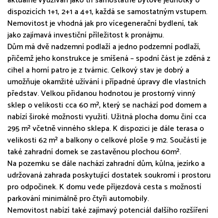
aktuálně využíván jako tři samostatné bytové jednotky o
dispozicích 1+1, 2+1 a 4+1, každá se samostatným vstupem.
Nemovitost je vhodná jak pro vícegenerační bydlení, tak
jako zajímavá investiční příležitost k pronájmu.
Dům má dvě nadzemní podlaží a jedno podzemní podlaží,
přičemž jeho konstrukce je smíšená – spodní část je zděná z
cihel a horní patro je z tvárnic. Celkový stav je dobrý a
umožňuje okamžité užívání i případné úpravy dle vlastních
představ. Velkou přidanou hodnotou je prostorný vinný
sklep o velikosti cca 60 m², který se nachází pod domem a
nabízí široké možnosti využití. Užitná plocha domu činí cca
295 m² včetně vinného sklepa. K dispozici je dále terasa o
velikosti 62 m² a balkony o celkové ploše 9 m2. Součástí je
také zahradní domek se zastavěnou plochou 60m².
Na pozemku se dále nachází zahradní dům, kůlna, jezírko a
udržovaná zahrada poskytující dostatek soukromí i prostoru
pro odpočinek. K domu vede příjezdová cesta s možností
parkování minimálně pro čtyři automobily.
Nemovitost nabízí také zajímavý potenciál dalšího rozšíření