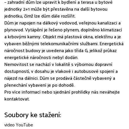
– zahradní dům lze upravit k bydlení a terasa u bytové
jednotky 2+1 může být přestavěna na další bytovou
jednotku, čímž lze dům dále rozšířit.
Dům je napojen na dálkový vodovod, veřejnou kanalizaci a
plynovod. Vytápění je řešeno plynem, doplněno klimatizací
a krbovými kamny. Objekt má plastová okna, elektřinu a je
vybaven běžnými telekomunikačními službami. Energetická
náročnost budovy je uvedena jako třída G, jelikož průkaz
energetické náročnosti nebyl dodán.
Nemovitost se nachází v lokalitě s výbornou dopravní
dostupností, v dosahu je vlakové i autobusové spojení a
nájezd na dálnici. Dům se prodává částečně vybavený a
přenechání vybavení je po dohodě.
Pro více informací nebo sjednání prohlídky nás neváhejte
kontaktovat.
Soubory ke stažení:
video YouTube