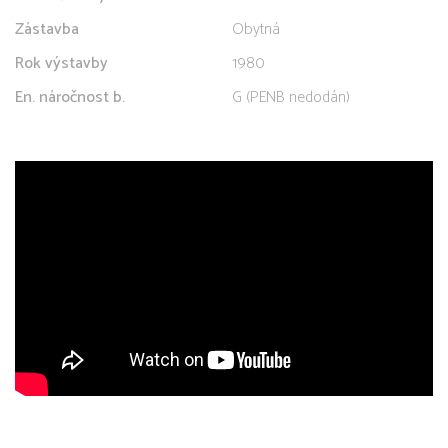
Zástavba
Obytná
Rok výstavby
1980
En. náročnost b.
G (PENB nedodán)