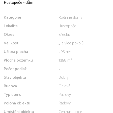
Hustopeče - dům
Kategorie
Rodinné domy
Lokalita
Hustopeče
Okres
Břeclav
Velikost
5 a více pokojů
Užitná plocha
295 m²
Plocha pozemku
1.358 m²
Počet podlaží
2
Stav objektu
Dobrý
Budova
Cihlová
Typ domu
Patrový
Poloha objektu
Řadový
Umístění objektu
Centrum obce