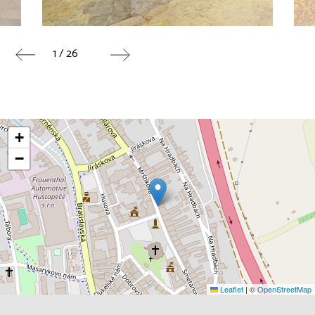
1 / 26
+
−
Leaflet
|
©
OpenStreetMap