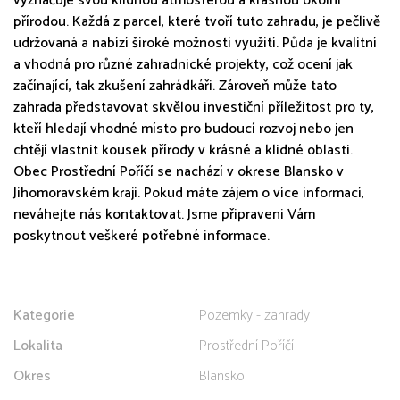
vyznačuje svou klidnou atmosférou a krásnou okolní
přírodou. Každá z parcel, které tvoří tuto zahradu, je pečlivě
udržovaná a nabízí široké možnosti využití. Půda je kvalitní
a vhodná pro různé zahradnické projekty, což ocení jak
začínající, tak zkušení zahrádkáři. Zároveň může tato
zahrada představovat skvělou investiční příležitost pro ty,
kteří hledají vhodné místo pro budoucí rozvoj nebo jen
chtějí vlastnit kousek přírody v krásné a klidné oblasti.
Obec Prostřední Poříčí se nachází v okrese Blansko v
Jihomoravském kraji. Pokud máte zájem o více informací,
neváhejte nás kontaktovat. Jsme připraveni Vám
poskytnout veškeré potřebné informace.
Kategorie
Pozemky - zahrady
Lokalita
Prostřední Poříčí
Okres
Blansko