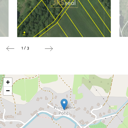
1 / 3
+
−