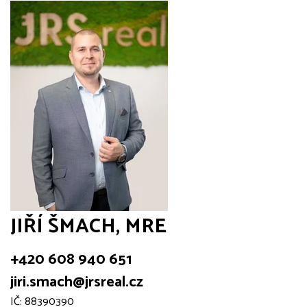
JIŘÍ ŠMACH, MRE
+420 608 940 651
jiri.smach@jrsreal.cz
IČ: 88390390