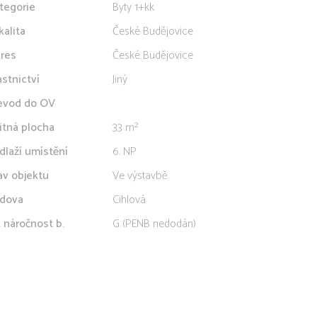
tegorie
Byty 1+kk
kalita
České Budějovice
res
České Budějovice
astnictví
Jiný
evod do OV
itná plocha
33 m²
dlaží umístění
6. NP
av objektu
Ve výstavbě
dova
Cihlová
. náročnost b.
G (PENB nedodán)