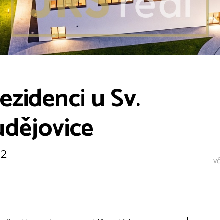
ezidenci u Sv.
udějovice
²
vč