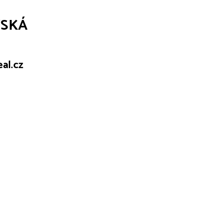
SKÁ
al.cz