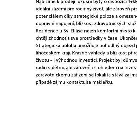
Nabízíme k prodeji luxusní byty o dispozici 1+kk
ideální zázemí pro rodinný život, ale zároveň 
potenciálem díky strategické poloze a omezené 
dopravní napojení, blízkost zdravotnických služe
Rezidence u Sv. Eliáše nejen komfortní místo k b
chtějí zhodnotit své prostředky v čase. Ukonče
Strategická poloha umožňuje pohodlný dojezd po
Jihočeském kraji. Krásné výhledy a blízkost přír
životu – i výhodnou investici. Projekt byl dům
rodin s dětmi, ale zároveň i s ohledem na invest
zdravotnickému zařízení se lokalita stává zají
případě zájmu kontaktujte makléřku.