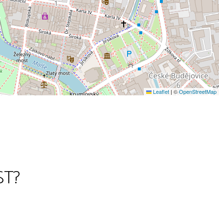
Leaflet
|
©
OpenStreetMap
ST?