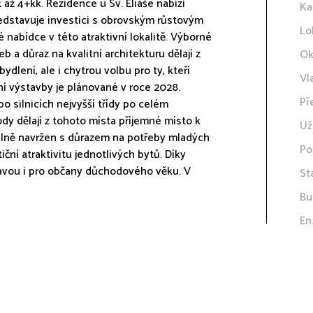
 až 4+kk. Rezidence u Sv. Eliáše nabízí
Ka
představuje investici s obrovským růstovým
Lo
nabídce v této atraktivní lokalitě. Výborné
b a důraz na kvalitní architekturu dělají z
Ok
ydlení, ale i chytrou volbu pro ty, kteří
Vl
ní výstavby je plánované v roce 2028.
Př
 silnicích nejvyšší třídy po celém
ody dělají z tohoto místa příjemné místo k
Už
yslně navržen s důrazem na potřeby mladých
Po
iční atraktivitu jednotlivých bytů. Díky
mavou i pro občany důchodového věku. V
St
Bu
En