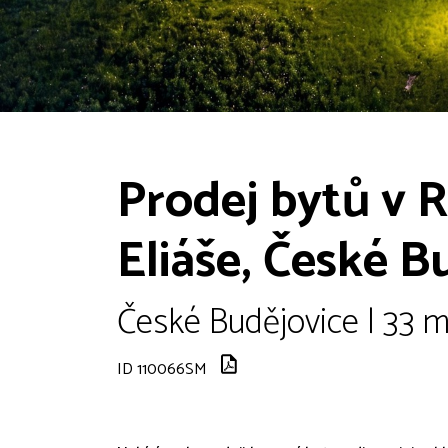
Prodej bytů v R
Eliáše, České B
České Budějovice | 33 m
ID 110066SM