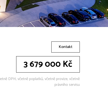
Kontakt
3 679 000 Kč
etně DPH, včetně poplatků, včetně provize, včetně
právního servisu