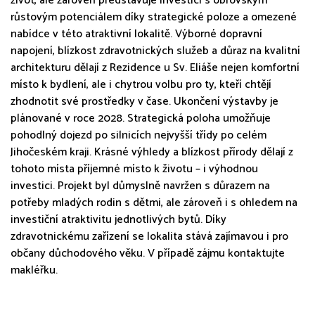
život, ale zároveň představuje investici s obrovským
růstovým potenciálem díky strategické poloze a omezené
nabídce v této atraktivní lokalitě. Výborné dopravní
napojení, blízkost zdravotnických služeb a důraz na kvalitní
architekturu dělají z Rezidence u Sv. Eliáše nejen komfortní
místo k bydlení, ale i chytrou volbu pro ty, kteří chtějí
zhodnotit své prostředky v čase. Ukončení výstavby je
plánované v roce 2028. Strategická poloha umožňuje
pohodlný dojezd po silnicích nejvyšší třídy po celém
Jihočeském kraji. Krásné výhledy a blízkost přírody dělají z
tohoto místa příjemné místo k životu – i výhodnou
investici. Projekt byl důmyslně navržen s důrazem na
potřeby mladých rodin s dětmi, ale zároveň i s ohledem na
investiční atraktivitu jednotlivých bytů. Díky
zdravotnickému zařízení se lokalita stává zajímavou i pro
občany důchodového věku. V případě zájmu kontaktujte
makléřku.