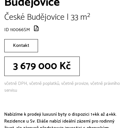
Budějovice
České Budějovice | 33 m²
ID 110066SM
Kontakt
3 679 000 Kč
včetně DPH, včetně poplatků, včetně provize, včetně právního
servisu
Nabízíme k prodeji luxusní byty o dispozici 1+kk až 4+kk.
Rezidence u Sv. Eliáše nabízí ideální zázemí pro rodinný