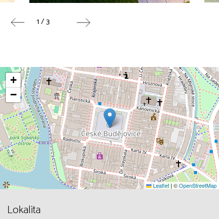
1 / 3
+
−
Leaflet
|
©
OpenStreetMap
Lokalita