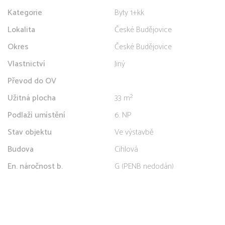
Kategorie
Byty 1+kk
Lokalita
České Budějovice
Okres
České Budějovice
Vlastnictví
Jiný
Převod do OV
Užitná plocha
33 m²
Podlaží umístění
6. NP
Stav objektu
Ve výstavbě
Budova
Cihlová
En. náročnost b.
G (PENB nedodán)